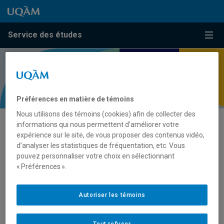
Passer au contenu
Accéder au menu principal
Accéder à la recherche
Passer au contenu
Accéder au menu principal
Service des études
Menu
Préférences en matière de témoins
Nous utilisons des témoins (cookies) afin de collecter des
Cadre réglementaire
informations qui nous permettent d’améliorer votre
expérience sur le site, de vous proposer des contenus vidéo,
Procédure et formulaire
d’analyser les statistiques de fréquentation, etc. Vous
pouvez personnaliser votre choix en sélectionnant
« Préférences ».
Habilitation à la direction et à la
codirection aux études de
Autoriser les témoins
cycles supérieurs