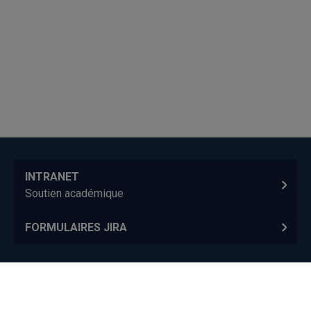
INTRANET
Soutien académique
FORMULAIRES JIRA
Service des études
Nous joindre