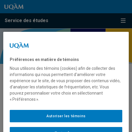
Passer au contenu
Accéder au menu principal
Accéder à la recherche
Passer au contenu
Accéder au menu principal
Service des études
Menu
Préférences en matière de témoins
Nous utilisons des témoins (cookies) afin de collecter des
informations qui nous permettent d’améliorer votre
Francisation UQAM
expérience sur le site, de vous proposer des contenus vidéo,
d’analyser les statistiques de fréquentation, etc. Vous
pouvez personnaliser votre choix en sélectionnant
Francisation UQAM
offre des cours de français à temps
« Préférences ».
complet, en partenariat avec le gouvernement du Québec.
Le programme s’adresse aux personnes installées au
Autoriser les témoins
Québec qui désirent apprendre la langue française.
Le programme est dynamique et enrichissant. La langue