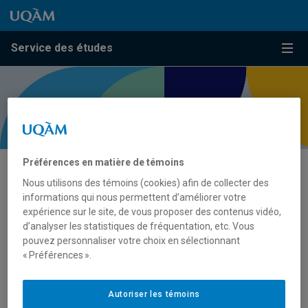
Passer au contenu
Accéder au menu principal
Accéder à la recherche
Passer au contenu
Accéder au menu principal
Service des études
Menu
Préférences en matière de témoins
Règlements et politiques
Nous utilisons des témoins (cookies) afin de collecter des
informations qui nous permettent d’améliorer votre
expérience sur le site, de vous proposer des contenus vidéo,
d’analyser les statistiques de fréquentation, etc. Vous
Soutien relatif aux politiques et règlements
pouvez personnaliser votre choix en sélectionnant
institutionnels et aux règlements facultaires
« Préférences ».
Le Service des études est responsable de la révision et
Autoriser les témoins
de l’interprétation des politiques et