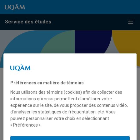
Passer au contenu
Accéder au menu principal
Accéder à la recherche
Passer au contenu
Accéder au menu principal
Service des études
Menu
Présentation
Préférences en matière de témoins
Marche à suivre et conseils
Nous utilisons des témoins (cookies) afin de collecter des
Cheminement dans les instances
informations qui nous permettent d’améliorer votre
expérience sur le site, de vous proposer des contenus vidéo,
Ressources
d’analyser les statistiques de fréquentation, etc. Vous
pouvez personnaliser votre choix en sélectionnant
« Préférences ».
Création de programmes