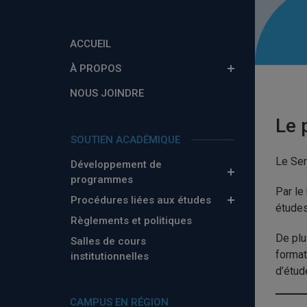
ACCUEIL
À PROPOS
NOUS JOINDRE
Le 
SOUTIEN ACADÉMIQUE
Le Ser
Développement de
programmes
Par le
Procédures liées aux études
études
Règlements et politiques
De plu
Salles de cours
format
institutionnelles
d’étud
CAMPUS EN RÉGION