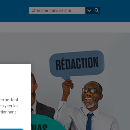
permettent
nalyser les
ctionnant