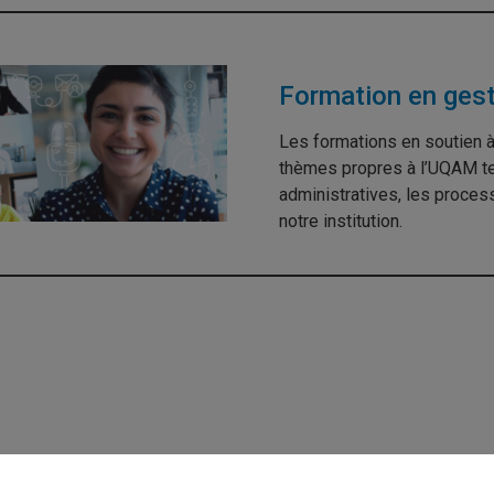
Formation en ges
Les formations en soutien 
thèmes propres à l’UQAM tel
administratives, les process
notre institution.